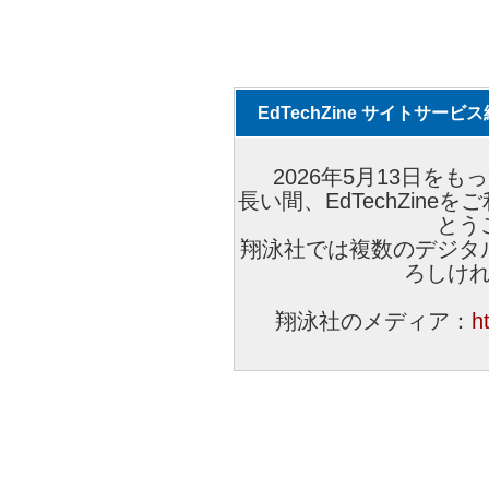
EdTechZine サイトサー
2026年5月13日をもっ
長い間、EdTechZin
とう
翔泳社では複数のデジタ
ろしけ
翔泳社のメディア：
h