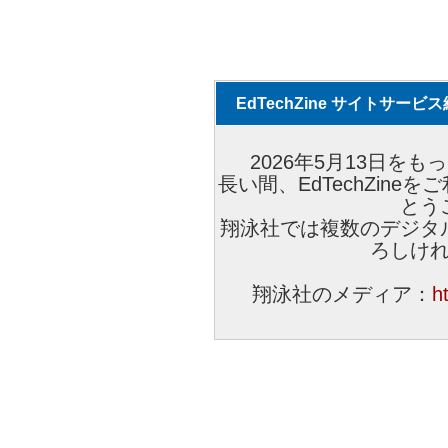
EdTechZine サイトサー
2026年5月13日をもっ
長い間、EdTechZin
とう
翔泳社では複数のデジタ
ろしけ
翔泳社のメディア：
h