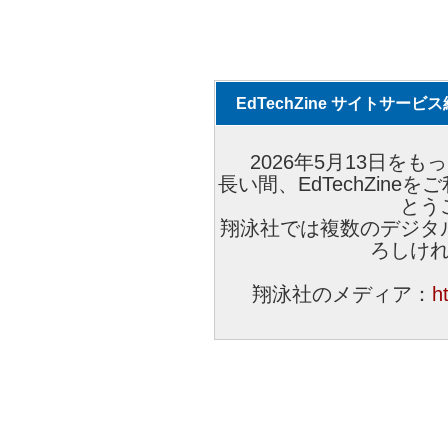
EdTechZine サイトサー
2026年5月13日をもっ
長い間、EdTechZin
とう
翔泳社では複数のデジタ
ろしけ
翔泳社のメディア：
h