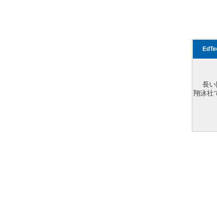
EdT
長い
翔泳社