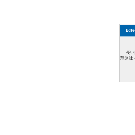
EdT
長い
翔泳社