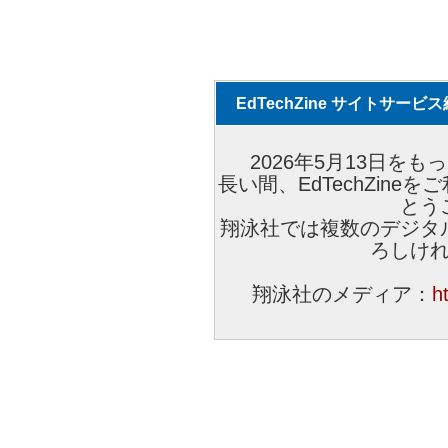
EdTechZine サイトサー
2026年5月13日をもっ
長い間、EdTechZin
とう
翔泳社では複数のデジタ
ろしけ
翔泳社のメディア：
h