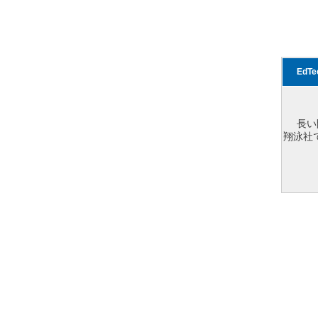
EdT
長い
翔泳社