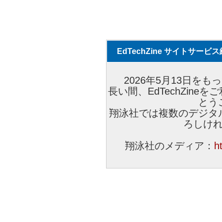
EdTechZine サイトサー
2026年5月13日をもっ
長い間、EdTechZin
とう
翔泳社では複数のデジタ
ろしけ
翔泳社のメディア：
h