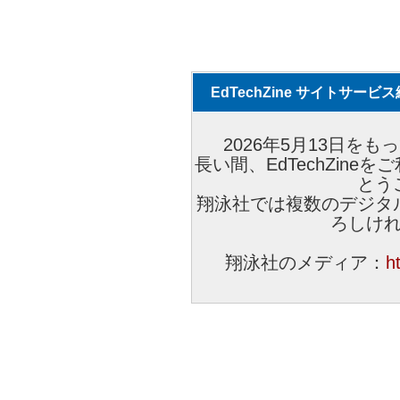
EdTechZine サイトサー
2026年5月13日をもっ
長い間、EdTechZin
とう
翔泳社では複数のデジタ
ろしけ
翔泳社のメディア：
h