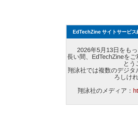
EdTechZine サイトサー
2026年5月13日をもっ
長い間、EdTechZin
とう
翔泳社では複数のデジタ
ろしけ
翔泳社のメディア：
h