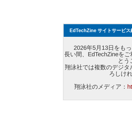
EdTechZine サイトサー
2026年5月13日をもっ
長い間、EdTechZin
とう
翔泳社では複数のデジタ
ろしけ
翔泳社のメディア：
h