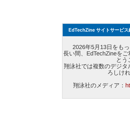
EdTechZine サイトサー
2026年5月13日をもっ
長い間、EdTechZin
とう
翔泳社では複数のデジタ
ろしけ
翔泳社のメディア：
h