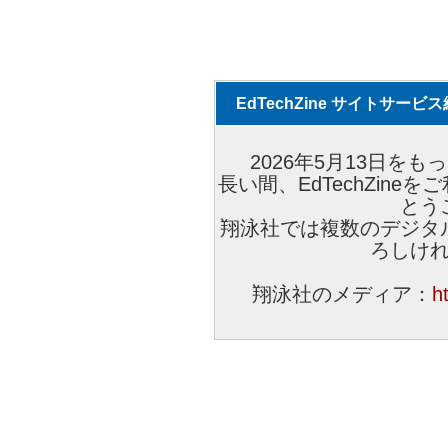
EdTechZine サイトサー
2026年5月13日をもっ
長い間、EdTechZin
とう
翔泳社では複数のデジタ
ろしけ
翔泳社のメディア：
h