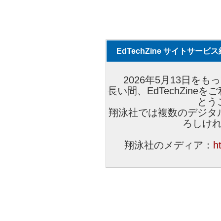
EdTechZine サイトサー
2026年5月13日をもっ
長い間、EdTechZin
とう
翔泳社では複数のデジタ
ろしけ
翔泳社のメディア：
h