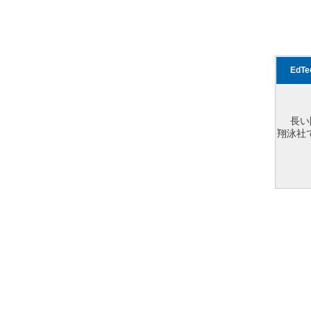
EdT
長い
翔泳社