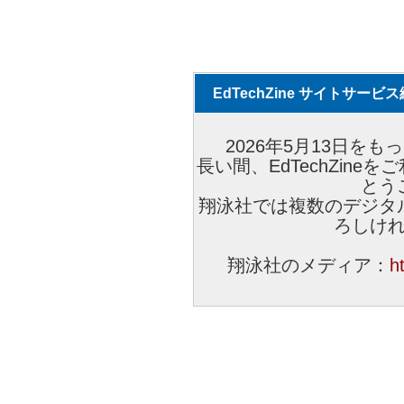
EdTechZine サイトサー
2026年5月13日をもっ
長い間、EdTechZin
とう
翔泳社では複数のデジタ
ろしけ
翔泳社のメディア：
h