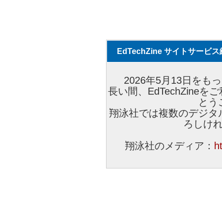
EdTechZine サイトサー
2026年5月13日をもっ
長い間、EdTechZin
とう
翔泳社では複数のデジタ
ろしけ
翔泳社のメディア：
h