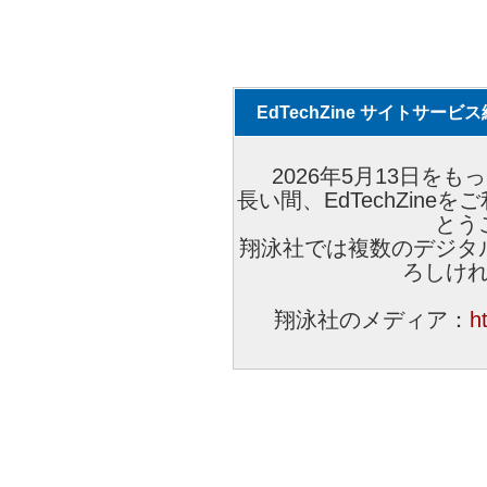
EdTechZine サイトサー
2026年5月13日をもっ
長い間、EdTechZin
とう
翔泳社では複数のデジタ
ろしけ
翔泳社のメディア：
h