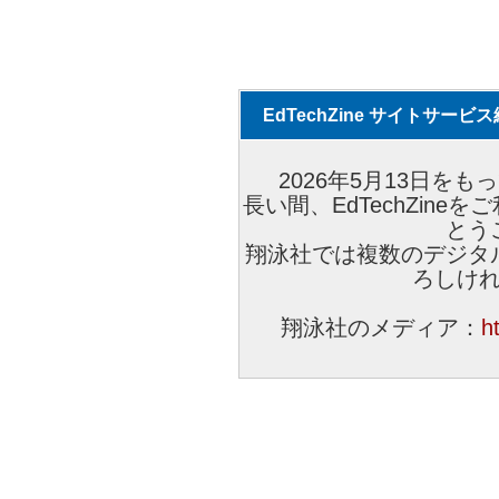
EdTechZine サイトサー
2026年5月13日をもっ
長い間、EdTechZin
とう
翔泳社では複数のデジタ
ろしけ
翔泳社のメディア：
h