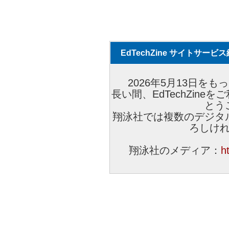
EdTechZine サイトサー
2026年5月13日をもっ
長い間、EdTechZin
とう
翔泳社では複数のデジタ
ろしけ
翔泳社のメディア：
h