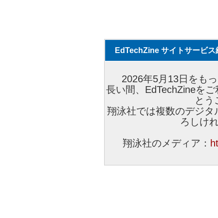
EdTechZine サイトサー
2026年5月13日をもっ
長い間、EdTechZin
とう
翔泳社では複数のデジタ
ろしけ
翔泳社のメディア：
h