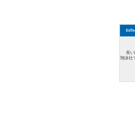
EdT
長い
翔泳社