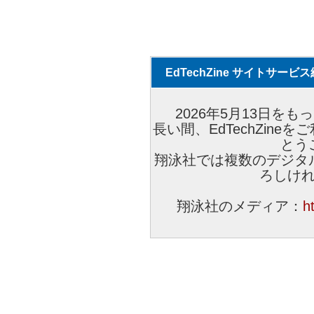
EdTechZine サイトサー
2026年5月13日をもっ
長い間、EdTechZin
とう
翔泳社では複数のデジタ
ろしけ
翔泳社のメディア：
h