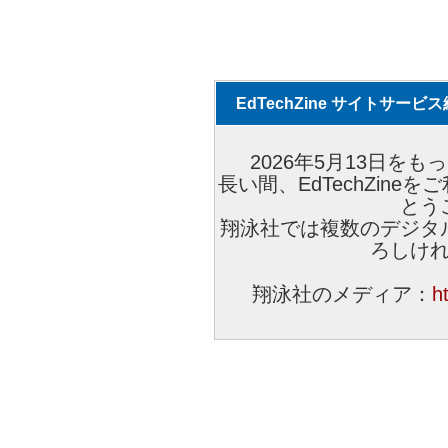
EdTechZine サイトサー
2026年5月13日をもっ
長い間、EdTechZin
とう
翔泳社では複数のデジタ
ろしけ
翔泳社のメディア：
h