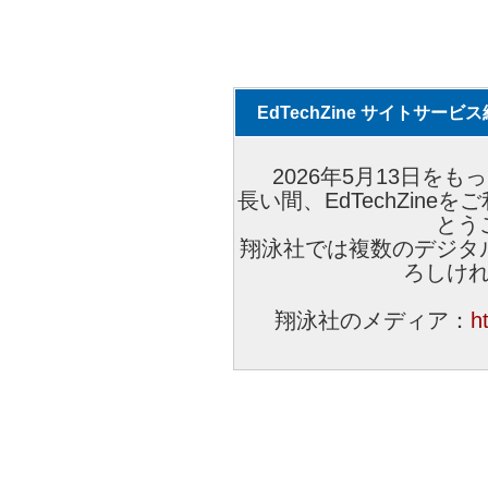
EdTechZine サイトサー
2026年5月13日をもっ
長い間、EdTechZin
とう
翔泳社では複数のデジタ
ろしけ
翔泳社のメディア：
h