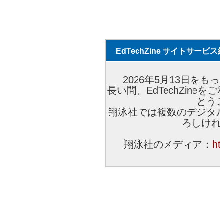
EdTechZine サイトサー
2026年5月13日をもっ
長い間、EdTechZin
とう
翔泳社では複数のデジタ
ろしけ
翔泳社のメディア：
h