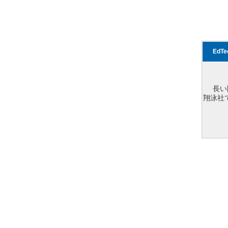
EdT
長い
翔泳社