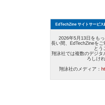
EdTechZine サイトサー
2026年5月13日をもっ
長い間、EdTechZin
とう
翔泳社では複数のデジタ
ろしけ
翔泳社のメディア：
h