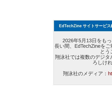
EdTechZine サイトサー
2026年5月13日をもっ
長い間、EdTechZin
とう
翔泳社では複数のデジタ
ろしけ
翔泳社のメディア：
h