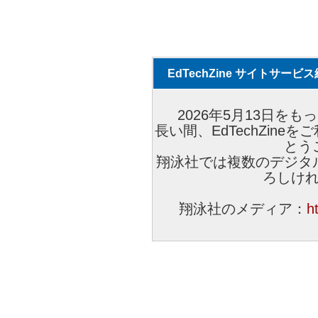
EdTechZine サイトサー
2026年5月13日をもっ
長い間、EdTechZin
とう
翔泳社では複数のデジタ
ろしけ
翔泳社のメディア：
h