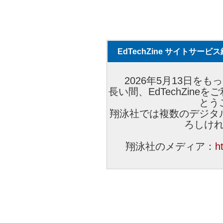
EdTechZine サイトサー
2026年5月13日をもっ
長い間、EdTechZin
とう
翔泳社では複数のデジタ
ろしけ
翔泳社のメディア：
h