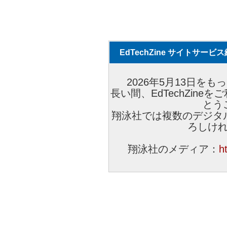
EdTechZine サイトサー
2026年5月13日をもっ
長い間、EdTechZin
とう
翔泳社では複数のデジタ
ろしけ
翔泳社のメディア：
h