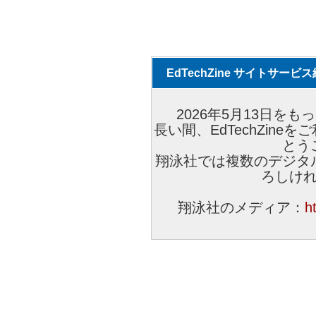
EdTechZine サイトサー
2026年5月13日をもっ
長い間、EdTechZin
とう
翔泳社では複数のデジタ
ろしけ
翔泳社のメディア：
h