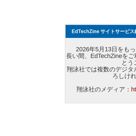
EdTechZine サイトサー
2026年5月13日をもっ
長い間、EdTechZin
とう
翔泳社では複数のデジタ
ろしけ
翔泳社のメディア：
h