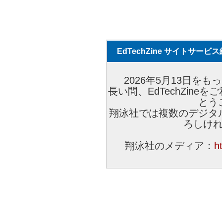
EdTechZine サイトサー
2026年5月13日をもっ
長い間、EdTechZin
とう
翔泳社では複数のデジタ
ろしけ
翔泳社のメディア：
h