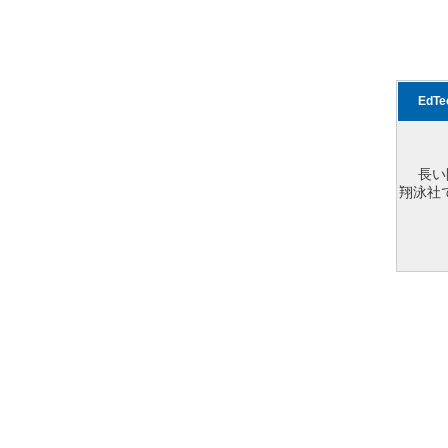
EdT
長い
翔泳社