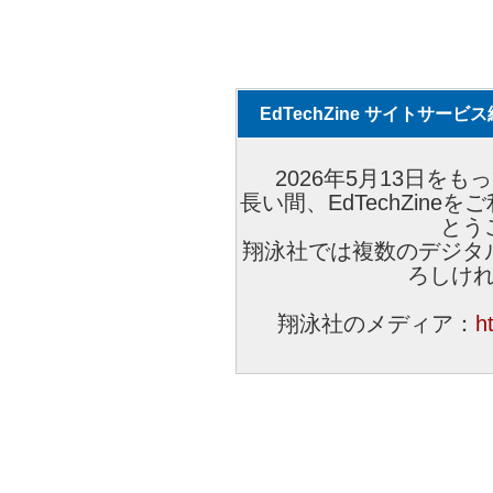
EdTechZine サイトサー
2026年5月13日をもっ
長い間、EdTechZin
とう
翔泳社では複数のデジタ
ろしけ
翔泳社のメディア：
h