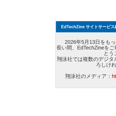
EdTechZine サイトサー
2026年5月13日をもっ
長い間、EdTechZin
とう
翔泳社では複数のデジタ
ろしけ
翔泳社のメディア：
h