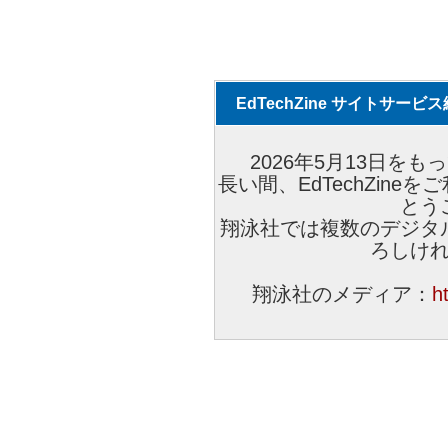
EdTechZine サイトサー
2026年5月13日をもっ
長い間、EdTechZin
とう
翔泳社では複数のデジタ
ろしけ
翔泳社のメディア：
h