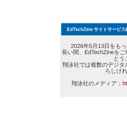
EdTechZine サイトサー
2026年5月13日をもっ
長い間、EdTechZin
とう
翔泳社では複数のデジタ
ろしけ
翔泳社のメディア：
h