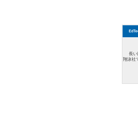
EdT
長い
翔泳社