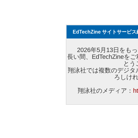
EdTechZine サイトサー
2026年5月13日をもっ
長い間、EdTechZin
とう
翔泳社では複数のデジタ
ろしけ
翔泳社のメディア：
h