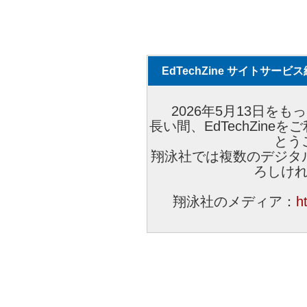
EdTechZine サイトサー
2026年5月13日をもっ
長い間、EdTechZin
とう
翔泳社では複数のデジタ
ろしけ
翔泳社のメディア：
h