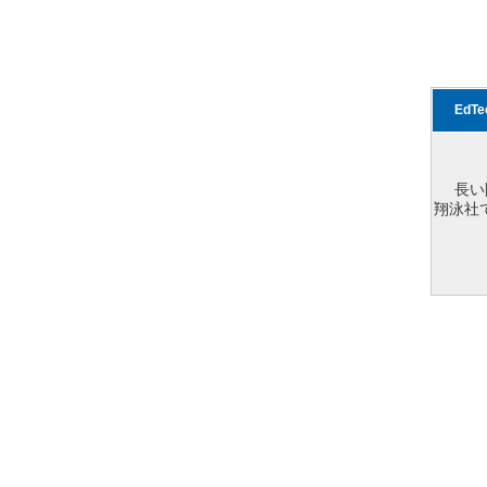
EdT
長い
翔泳社