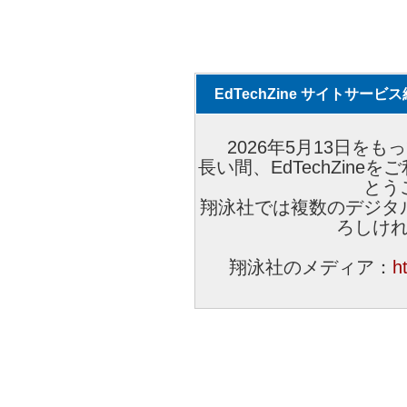
EdTechZine サイトサー
2026年5月13日をもっ
長い間、EdTechZin
とう
翔泳社では複数のデジタ
ろしけ
翔泳社のメディア：
h