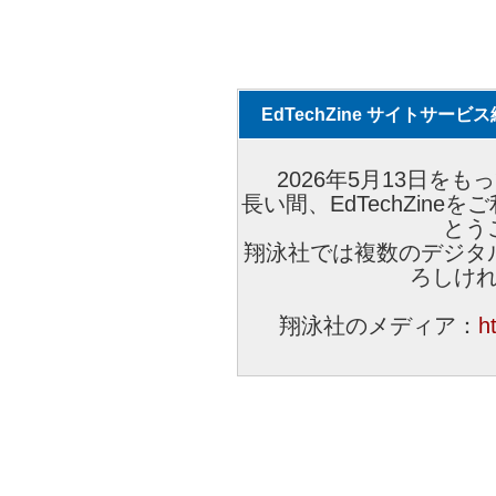
EdTechZine サイトサー
2026年5月13日をもっ
長い間、EdTechZin
とう
翔泳社では複数のデジタ
ろしけ
翔泳社のメディア：
h