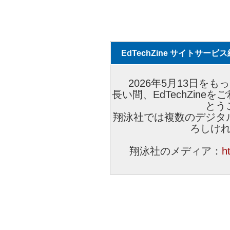
EdTechZine サイトサー
2026年5月13日をもっ
長い間、EdTechZin
とう
翔泳社では複数のデジタ
ろしけ
翔泳社のメディア：
h