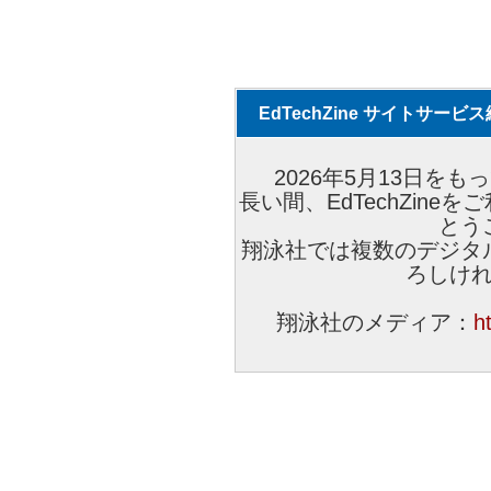
EdTechZine サイトサー
2026年5月13日をもっ
長い間、EdTechZin
とう
翔泳社では複数のデジタ
ろしけ
翔泳社のメディア：
h