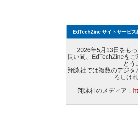
EdTechZine サイトサー
2026年5月13日をもっ
長い間、EdTechZin
とう
翔泳社では複数のデジタ
ろしけ
翔泳社のメディア：
h