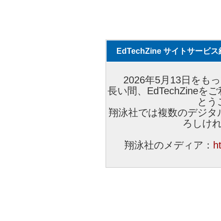
EdTechZine サイトサー
2026年5月13日をもっ
長い間、EdTechZin
とう
翔泳社では複数のデジタ
ろしけ
翔泳社のメディア：
h